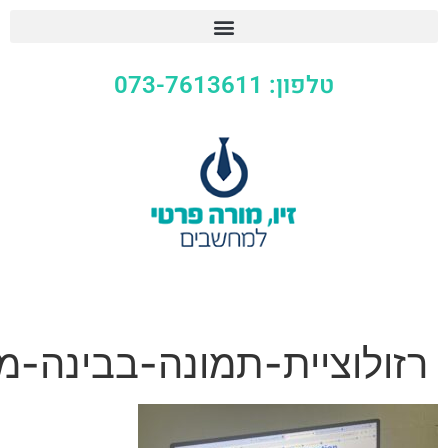
073-76136
ית-תמונה-בבינה-מלאכותית