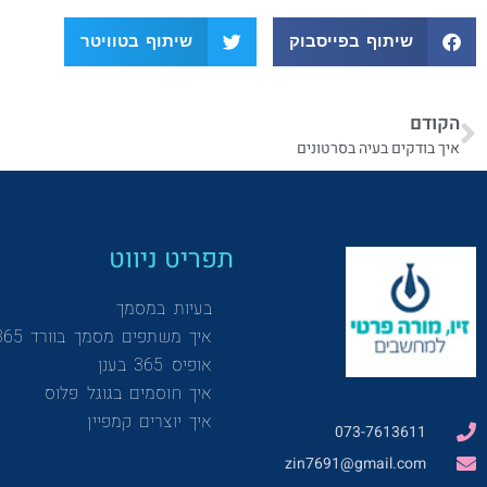
שיתוף בפייסבוק
שיתוף בטוויטר
הקודם
איך בודקים בעיה בסרטונים
תפריט ניווט
בעיות במסמך
איך משתפים מסמך בוורד 365
אופיס 365 בענן
איך חוסמים בגוגל פלוס
איך יוצרים קמפיין
073-7613611
zin7691@gmail.com