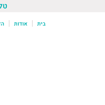
טל: 13611
בית
אודות
הד