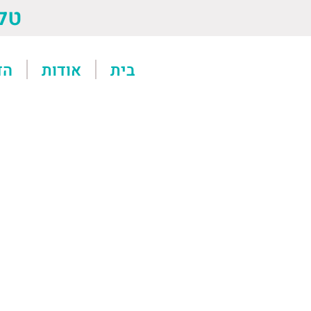
טל: 13611
בית
אודות
הד