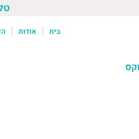
טל: 13611
בית
אודות
הד
וקס