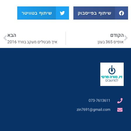
שיתוף בפייסבוק
שיתוף בטוויטר
הקודם
הבא
אופיס 365 בענן
איך מבטלים מעקב בוורד 2016
073-7613611
zin7691@gmail.com