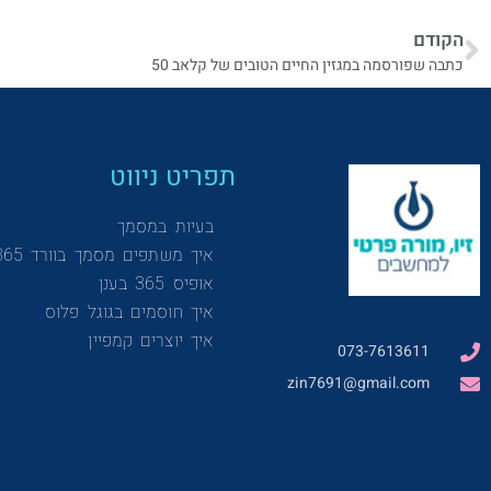
הקודם
כתבה שפורסמה במגזין החיים הטובים של קלאב 50
תפריט ניווט
בעיות במסמך
איך משתפים מסמך בוורד 365
אופיס 365 בענן
איך חוסמים בגוגל פלוס
איך יוצרים קמפיין
073-7613611
zin7691@gmail.com