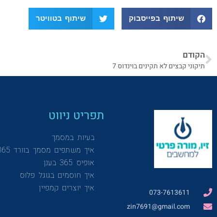
שיתוף בפייסבוק
שיתוף בטוויטר
הקודם
תיקוני קבצים לא תקינים בוינדוס 7
תפריט ניווט
בעיות במסמך
איך משתפים מסמך בוורד 365
אופיס 365 בענן
איך חוסמים בגוגל פלוס
איך יוצרים קמפיין
073-7613611
zin7691@gmail.com