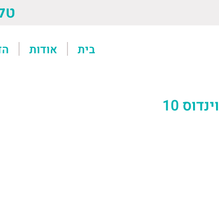
טל: 13611
בית
אודות
הד
דוס 10