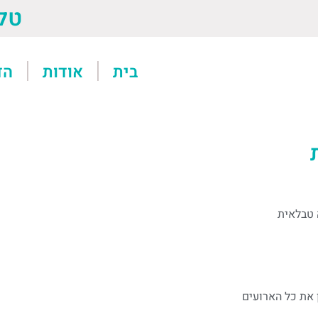
טל: 13611
בית
אודות
הד
 טבלאית