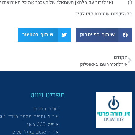
3) ואז לגרור עם הלחצן השמאלי של העכבר את כל האירועים לתיקית לוח שנה ב'
כל הזכויות שמורות לזיו לפיד
שיתוף בפייסבוק
שיתוף בטוויטר
הקודם
איך להסיר חשבון באאוטלוק
תפריט ניווט
בעיות במסמך
איך משתפים מסמך בוורד 365
אופיס 365 בענן
איך חוסמים בגוגל פלוס