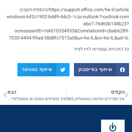
https://support.office.com/he-il/article/הוספת-חשבון-
outlook-com-ל-outlook-עבור-windows-642c1902-bdd9-4dc3-
abe7-76d60b148b23?
ocmsassetID=HA010354935&CorrelationId=cbab6289-
7030-4494-99ad-58d8fc7515a0&ui=he-IL&rs=he-IL&ad=IL
כל הזכויות שמורות לזיו לפיד
שיתוף בפייסבוק
שיתוף בטוויטר
הקודם
הבא
איך מגדירים חתימה באאוטלוק 365
איך מוסיפים תמונה או מסמךלמייל באאוטלוק 365