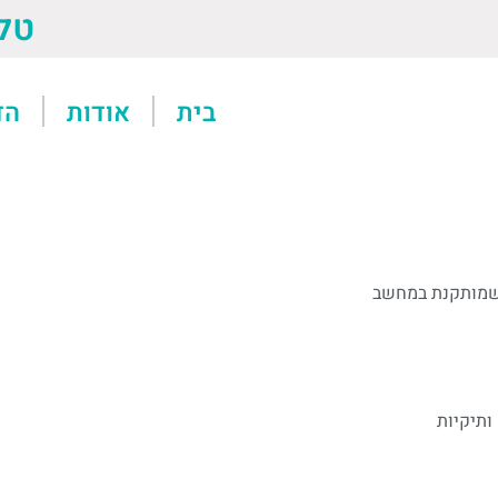
טל: 13611
בית
אודות
הד
שמותקנת במחשב
תיקיות