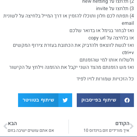
2) תלחצו על new netting
3) תלחצו על invite
4) תפתח לכם חלון ותוכלו להזמין או דרך המייל בלחיצה על לשונית
email
ואז לבחור בגימל או בדואר שלכם
או בלחיצה על copy url
ואז לגשת לווצאפ ולהדביק את הכתובת בעזרת צירוף המקשים
ctri+v
ולשלוח אותו למי שהזמנתם
ואז מש הזמנתם מהצד השני יקבל את ההזמנה וילחץ על הקישור
כל הזכויות שמורות לזיו לפיד
שיתוף בפייסבוק
שיתוף בטוויטר
הקודם
הבא
איך מורידים זום בוינדוס 10
אם אתם עושים ישיבה בזום