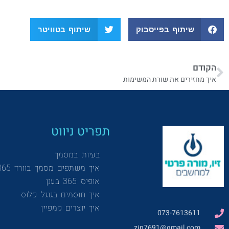
שיתוף בפייסבוק
שיתוף בטוויטר
הקודם
איך מחזירים את שורת המשימות
תפריט ניווט
בעיות במסמך
איך משתפים מסמך בוורד 365
אופיס 365 בענן
איך חוסמים בגוגל פלוס
איך יוצרים קמפיין
073-7613611
zin7691@gmail.com