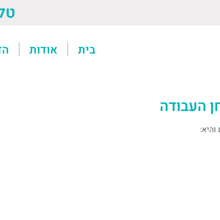
טל: 13611
בית
אודות
הד
ן העבודה
והיא: