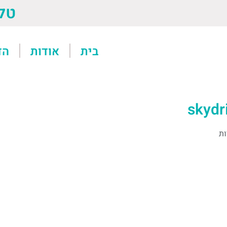
טל: 13611
בית
אודות
הד