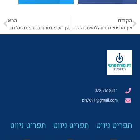
הקודם
הבא
איך מכניסים תמונה למצגת בגוגל דוקס
איך משנים נתונים בטופס בגוגל דוקס
073-7613611
zin7691@gmail.com
תפריט ניווט
תפריט ניווט
תפריט ניווט