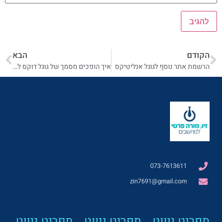
הקודם
הבא
הרשמת אתר נוסף לגוגל אנליטיקס
איך הופכים מסמך של גוגל דוקס למסמך pdf
073-7613611
zin7691@gmail.com
תפריט ניווט
תפריט ניווט
תפריט ניווט