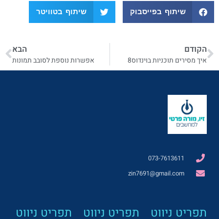
שיתוף בפייסבוק
שיתוף בטוויטר
הקודם
הבא
איך מסירים תוכניות בוינדוס8
אפשרות נוספת לסובב תמונות
073-7613611
zin7691@gmail.com
תפריט ניווט
תפריט ניווט
תפריט ניווט