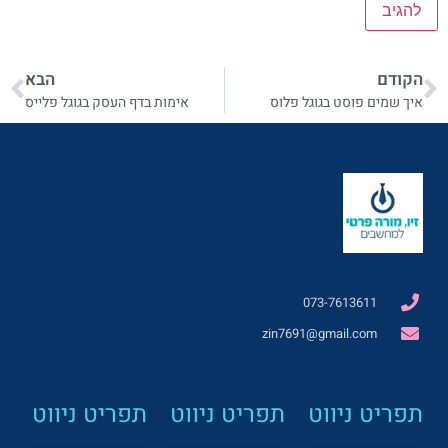
הקודם
הבא
איך שמים פוסט בגוגל פלוס
אימות בדף העסק בגוגל פלייס
073-7613611
zin7691@gmail.com
תפריט ניווט
תפריט ניווט
תפריט ניווט