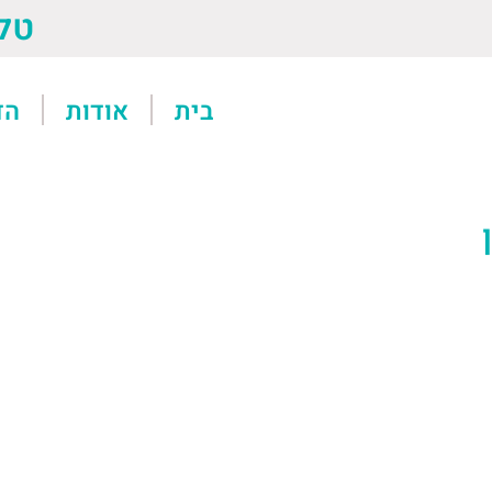
טל: 13611
בית
אודות
הד