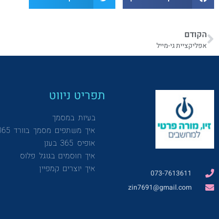
הקודם
אפליקציית גי-מייל
תפריט ניווט
בעיות במסמך
איך משתפים מסמך בוורד 365
אופיס 365 בענן
איך חוסמים בגוגל פלוס
איך יוצרים קמפיין
073-7613611
zin7691@gmail.com