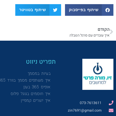
שיתוף בפייסבוק
שיתוף בטוויטר
הקודם
איך עובדים עם סרגל הטבלה
תפריט ניווט
בעיות במסמך
איך משתפים מסמך בוורד 365
אופיס 365 בענן
איך חוסמים בגוגל פלוס
איך יוצרים קמפיין
073-7613611
zin7691@gmail.com