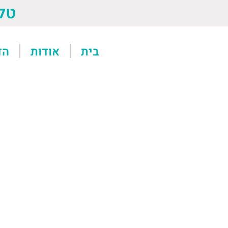
טל: 13611
בית
אודות
הד