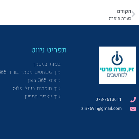
הקודם
בעיית חומרה
תפריט ניווט
בעיות במסמך
איך משתפים מסמך בוורד 365
אופיס 365 בענן
איך חוסמים בגוגל פלוס
איך יוצרים קמפיין
073-7613611
zin7691@gmail.com