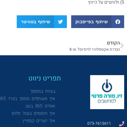
5) ולוחצים על כיווץ
שיתוף בפייסבוק
שיתוף בטוויטר
הקודם
הגדרת אקספלורר לוינדוס7 או 8
תפריט ניווט
בעיות במסמך
איך משתפים מסמך בוורד 365
אופיס 365 בענן
איך חוסמים בגוגל פלוס
איך יוצרים קמפיין
073-7613611