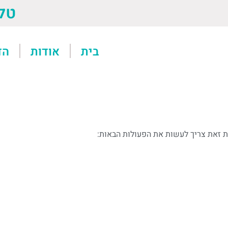
טל: 13611
בית
אודות
הד