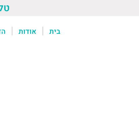
טל: 13611
בית
אודות
הד