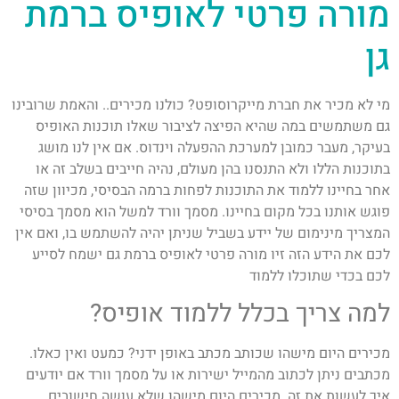
מורה פרטי לאופיס ברמת
גן
מי לא מכיר את חברת מייקרוסופט? כולנו מכירים.. והאמת שרובינו
גם משתמשים במה שהיא הפיצה לציבור שאלו תוכנות האופיס
בעיקר, מעבר כמובן למערכת ההפעלה וינדוס. אם אין לנו מושג
בתוכנות הללו ולא התנסנו בהן מעולם, נהיה חייבים בשלב זה או
אחר בחיינו ללמוד את התוכנות לפחות ברמה הבסיסי, מכיוון שזה
פוגש אותנו בכל מקום בחיינו. מסמך וורד למשל הוא מסמך בסיסי
המצריך מינימום של יידע בשביל שניתן יהיה להשתמש בו, ואם אין
לכם את הידע הזה זיו מורה פרטי לאופיס ברמת גם ישמח לסייע
לכם בכדי שתוכלו ללמוד
למה צריך בכלל ללמוד אופיס?
מכירים היום מישהו שכותב מכתב באופן ידני? כמעט ואין כאלו.
מכתבים ניתן לכתוב מהמייל ישירות או על מסמך וורד אם יודעים
איך לעשות את זה. מכירים היום מישהו שלא עושה חישובים