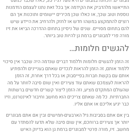
מבוגרים. הכוונה במבוגרים היא מעל לגיל 35, כאלו שכבר כמעט
התייאשו מלהדביק את הקידמה אך בכל זאת נתנו לעצמם הזדמנות
נוספת וטוב שכך, או כאלו שכן מכירים יישומים ותוכנות אך הם
רוצים להתמקצע במשהו חדש או לחזק ולהרחיב את היידע שיש
להם בתחום מסויים. שנים של ניסיון בתחום ההדרכה הביאו את זיו
מורה פרי למבוגרים ברמת גן להיות טוב ביותר.
להגשים חלומות…
זה הזמן להגשים חלומות וללמוד דברים שנדמה היה שכבר אין סיכוי
ללמוד אותם, זה הזמן להראות לנכדים שאתם בעניינים ולהפתיע
אותם עם בקשת חברות בפייסבוק או בכל דרך אחרת, זה הזמן
להראות לעצמכם שאתם עוד צעירים ואין שום סיבה לוותר על מה
שהעולם המתקדם מציע, וזה הזמן ליצור קשרים חדשים ברשתות
החברתיות. כל מה שאתם צריכים הוא מחשב וחיבור לאינטרנט, וזיו
כבר יגיע אליכם או אתם אליו.
בין אם אתם בסביבות גיל הארבעים-חמישים ובין אם אתם מבוגרים
יותר אך צעירים ברוחכם, אין שום סיבה שלא תדעו להסתדר עם
מחשב. זיו, מורה פרטי למבוגרים ברמת גן הוא בדיוק האיש