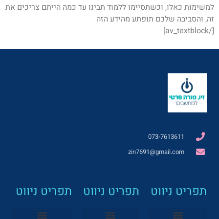
למשימות כאלו, וכשתסיימו ללמוד תבינו עד כמה הייתם צריכים את
זה, והסביבה שלכם תופתע מהידע הזה
[/av_textblock]
073-7613611
zin7691@gmail.com
תפריט ניווט
תפריט ניווט
תפריט ניווט