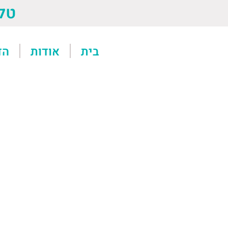
טל: 13611
בית
אודות
הד