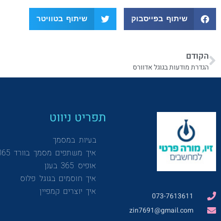
שיתוף בפייסבוק
שיתוף בטוויטר
הקודם
הגדרת מודעות בגוגל אדוורס
תפריט ניווט
בעיות במסמך
איך משתפים מסמך בוורד 365
אופיס 365 בענן
איך חוסמים בגוגל פלוס
איך יוצרים קמפיין
073-7613611
zin7691@gmail.com