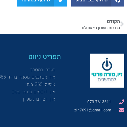
הקודם
הגדרות חשבון באאוטלוק
תפריט ניווט
בעיות במסמך
איך משתפים מסמך בוורד 365
אופיס 365 בענן
איך חוסמים בגוגל פלוס
איך יוצרים קמפיין
073-7613611
zin7691@gmail.com