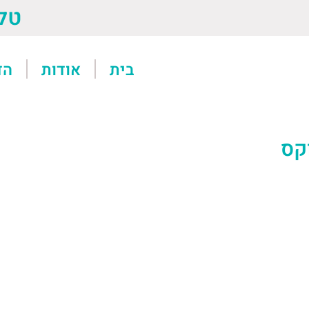
טל: 13611
בית
אודות
הד
קס