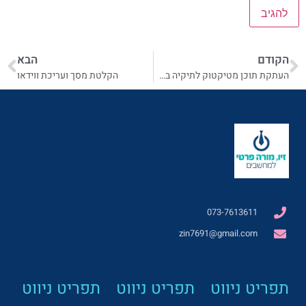
הקודם
הבא
העתקת תוכן מטיקטוק לתיקיה במחשב
הקלטת מסך ועריכת ווידאו
073-7613611
zin7691@gmail.com
תפריט ניווט
תפריט ניווט
תפריט ניווט