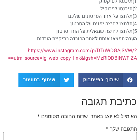
1)תיכנסו לטיקטוק
2)תיכנסו לפרופיל
3)תלחצו על אחד הסרטונים שלכם
4)תלחצו לחיצה ימנית על הסרטון
5)תלחצו לחיצה שמאלית על הורד סרטון
הערה:תמצאו אותם לאחר ההורדה בתיקיית הורדות
https://www.instagram.com/p/DTuWDGAjSVW/?
utm_source=ig_web_copy_link&igsh=MzRlODBiNWFlZA==
שיתוף בפייסבוק
שיתוף בטוויטר
כתיבת תגובה
האימייל לא יוצג באתר.
שדות החובה מסומנים
*
התגובה שלך
*