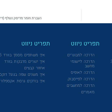
העברת חומר מדיסק נשלף (דיסק און-קי) לד
תפריט ניווט
תפריט ניווט
הדרכה למבוגרים
איך משתפים מסמך בוורד 365
הדרכה ליישומי
איך יוצרים מדבקות בוורד
מחשב
אחזור קבצים
הדרכה לאופיס
איך משנים שפה בגוגל דוקס
הדרכה לפייסבוק
איך בודקים גרסת אקספלורר
הדרכה למחשבים
מאמרים