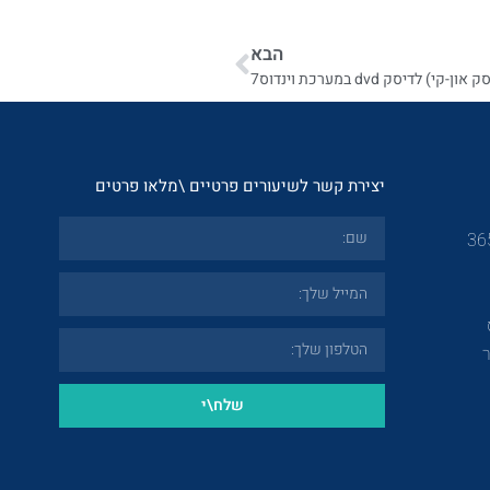
הבא
יסק dvd במערכת וינדוס7
יצירת קשר לשיעורים פרטיים \מלאו פרטים
שלח\י