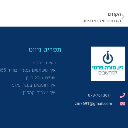
הקודם
הגדרת שינוי מבני בדיסק
תפריט ניווט
בעיות במסמך
איך משתפים מסמך בוורד 365
אופיס 365 בענן
איך חוסמים בגוגל פלוס
איך יוצרים קמפיין
073-7613611
zin7691@gmail.com