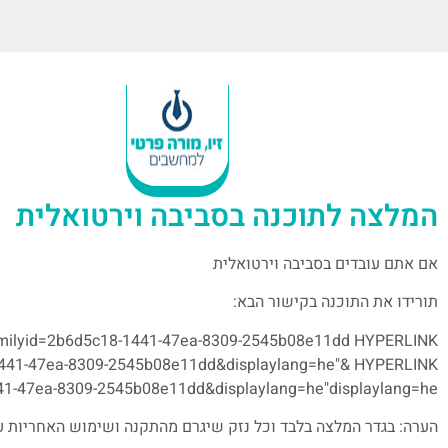
המלצה לתוכנה בסביבה וירטואלית
אם אתם עובדים בסביבה וירטואלית
תורידו את התוכנה בקישור הבא:
familyid=2b6d5c18-1441-47ea-8309-2545b08e11dd HYPERLINK
-1441-47ea-8309-2545b08e11dd&displaylang=he"& HYPERLINK
441-47ea-8309-2545b08e11dd&displaylang=he"displaylang=he
הערה: בגדר המלצה בלבד וכל נזק שיגרם מהתקנה ושימוש האחריות