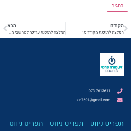
הקודם
הבא
המלצה לתוכנת מקודד נגן
המלצה לתוכנת עריכה למחשבי מקינטוש
073-7613611
zin7691@gmail.com
תפריט ניווט
תפריט ניווט
תפריט ניווט