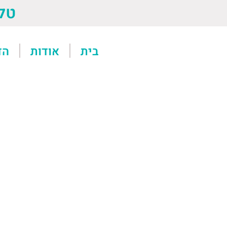
טל: 13611
בית
אודות
הד