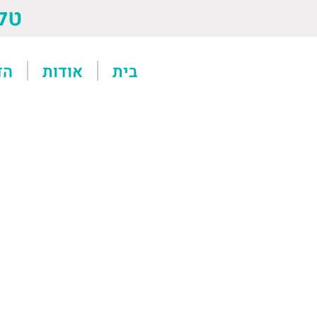
טל: 13611
בית
אודות
הד