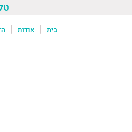
טל: 13611
בית
אודות
הד