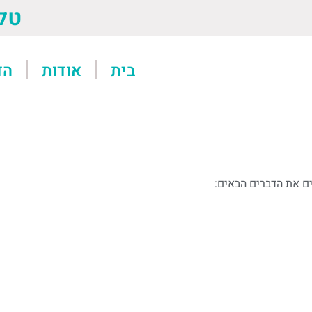
טל: 13611
בית
אודות
הד
ם את הדברים הבאים: