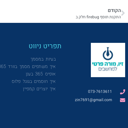
הקודם
התקנת תוסף firebug חלק ב
תפריט ניווט
בעיות במסמך
איך משתפים מסמך בוורד 365
אופיס 365 בענן
איך חוסמים בגוגל פלוס
איך יוצרים קמפיין
073-7613611
zin7691@gmail.com