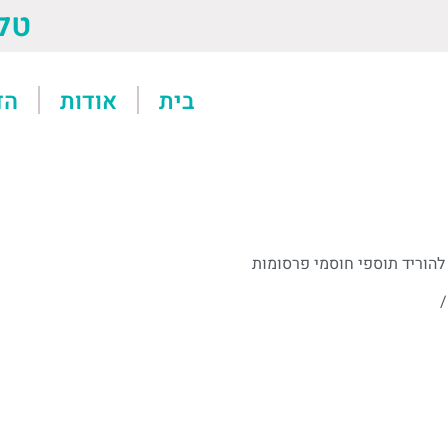
טל: 13611
בית
אודות
הד
הוריד תוספי חוסמי פרסומות