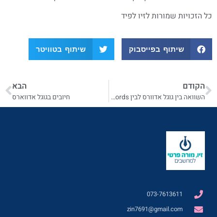
כל הזכויות שמורות לזיו לפיד
שיתוף בפייסבוק
שיתוף בטוויטר
הקודם
הבא
השוואה בין גוגל אדוורס לבין AdWords
חיובים בגוגל אדווארס
073-7613611
zin7691@gmail.com