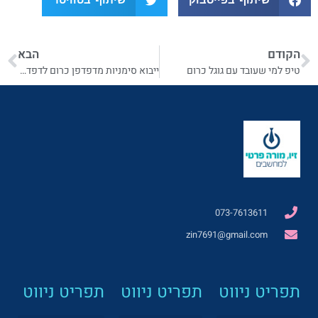
הקודם
הבא
טיפ למי שעובד עם גוגל כרום
ייבוא סימניות מדפדפן כרום לדפדפן כרום אחר
073-7613611
zin7691@gmail.com
תפריט ניווט
תפריט ניווט
תפריט ניווט