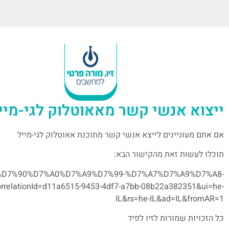
ייצוא אנשי קשר מאאוטלוק לגי-מיי
אם אתם מעוניינים לייצא אנשי קשר מתוכנת אאוטלוק לגי-מייל
תוכלו לעשות זאת מהקישור הבא:
7%AA-%D7%90%D7%A0%D7%A9%D7%99-%D7%A7%D7%A9%D7%A8-
elationId=d11a6515-9453-4df7-a7bb-08b22a382351&ui=he-
IL&rs=he-IL&ad=IL&fromAR=1
כל הזכויות שמורות לזיו לפיד