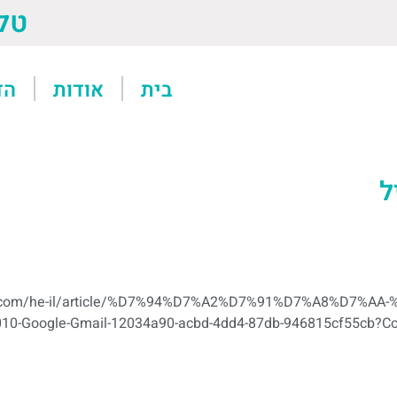
טל: 13611
בית
אודות
הד
ל
ffice.com/he-il/article/%D7%94%D7%A2%D7%91%D7%A8%D
Google-Gmail-12034a90-acbd-4dd4-87db-946815cf55cb?Corr