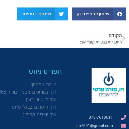
שיתוף בפייסבוק
שיתוף בטוויטר
הקודם
התגברות בבעיית קובץ csv
תפריט ניווט
בעיות במסמך
איך משתפים מסמך בוורד 365
אופיס 365 בענן
איך חוסמים בגוגל פלוס
איך יוצרים קמפיין
073-7613611
zin7691@gmail.com