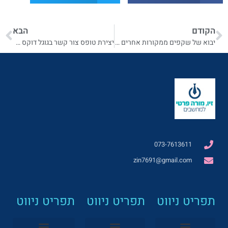
הקודם
הבא
יבוא של שקפים ממקורות אחרים למצגת בגוגל דוקס
יצירת טופס צור קשר בגוגל דוקס בממשק האנגלי
073-7613611
zin7691@gmail.com
תפריט ניווט
תפריט ניווט
תפריט ניווט