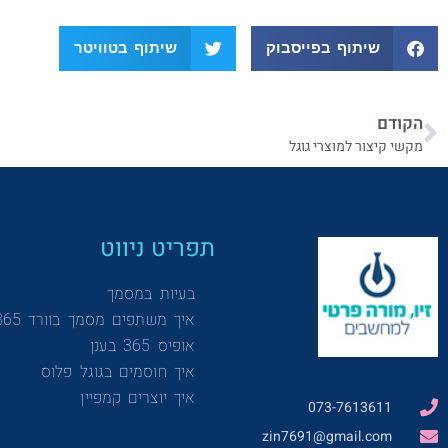
שיתוף בפייסבוק
שיתוף בטוויטר
הקודם
מקשי קיצור למוצרי גוגל
תפריט ניווט
בעיות במסמך
איך משתפים מסמך בוורד 365
אופיס 365 בענן
איך חוסמים בגוגל פלוס
איך יוצרים קמפיין
073-7613611
zin7691@gmail.com