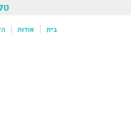
טל: 13611
בית
אודות
הד