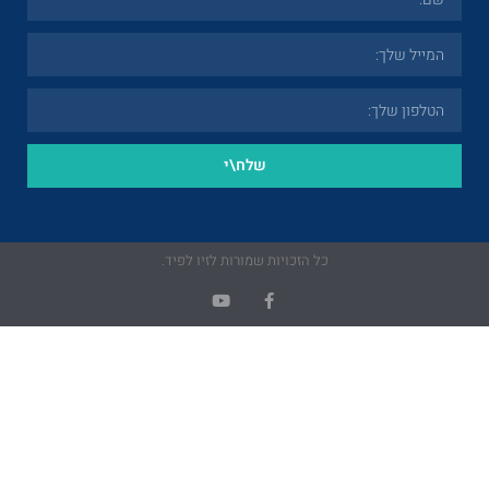
שלח\י
כויות שמורות לזיו לפיד.