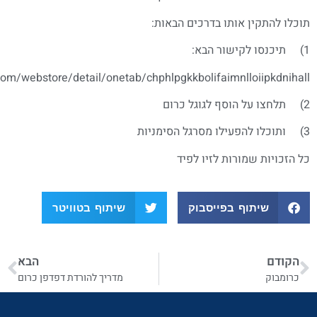
ם הבאות:
https://chrome.google.com/webstore/detail/onetab/chphlpgkkb
פיד
ק
שיתוף בטוויטר
הבא
מדריך להורדת דפדפן כרום