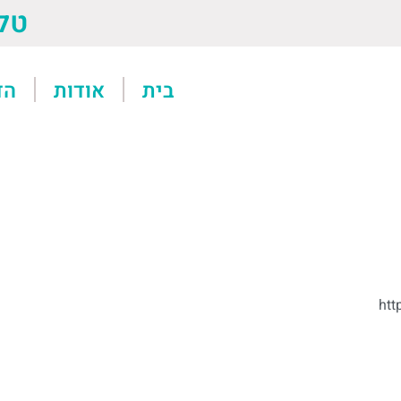
טל: 13611
בית
אודות
הד
htt