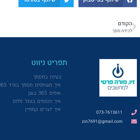
הקודם
לכידת מסך
תפריט ניווט
בעיות במסמך
איך משתפים מסמך בוורד 365
אופיס 365 בענן
איך חוסמים בגוגל פלוס
איך יוצרים קמפיין
073-7613611
zin7691@gmail.com