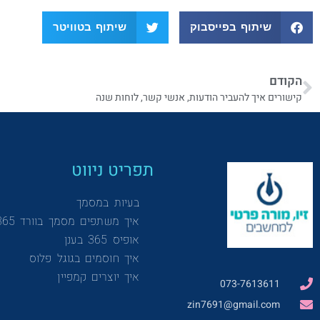
שיתוף בפייסבוק
שיתוף בטוויטר
הקודם
קישורים איך להעביר הודעות, אנשי קשר, לוחות שנה
תפריט ניווט
בעיות במסמך
איך משתפים מסמך בוורד 365
אופיס 365 בענן
איך חוסמים בגוגל פלוס
איך יוצרים קמפיין
073-7613611
zin7691@gmail.com