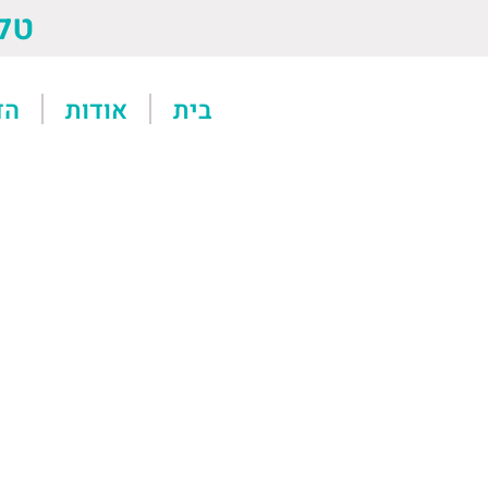
טל: 13611
בית
אודות
הד