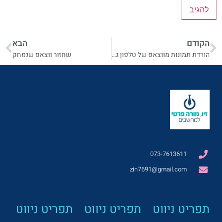
הקודם
הבא
הורדת תמונות מווצאפ של טלפון גלקסי לגלריית תמונות
שחזור ווצאפ שנמחק
073-7613611
zin7691@gmail.com
תפריט ניווט
תפריט ניווט
תפריט ניווט