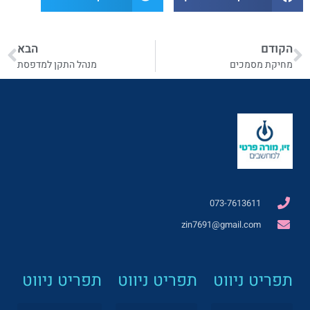
הקודם
הבא
מחיקת מסמכים
מנהל התקן למדפסת
073-7613611
zin7691@gmail.com
תפריט ניווט
תפריט ניווט
תפריט ניווט