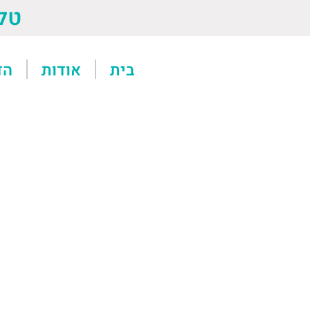
טל: 13611
בית
אודות
הד