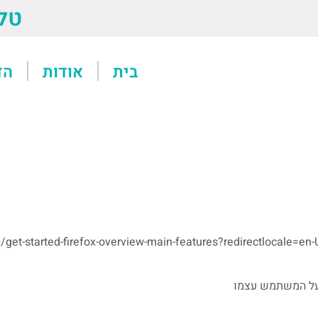
טל: 13611
בית
אודות
הד
b/get-started-firefox-overview-main-features?redirectlocale=
 על המשתמש עצמו