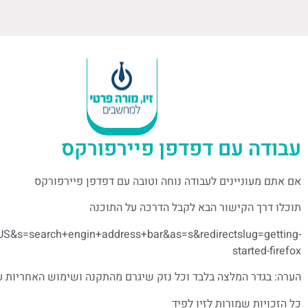
עבודה עם דפדפן פיירפורקס
אם אתם מעוניינים לעבודה נוחה וטובה עם דפדפן פיירפורקס
תוכלו דרך הקישור הבא לקבל הדרכה על התוכנה
en-US&s=search+engin+address+bar&as=s&redirectslug=getting-
started-firefox
הערה: בגדר המלצה בלבד וכל נזק שיגרם מהתקנה ושימוש האחריות
כל הזכויות שמורות לזיו לפיד