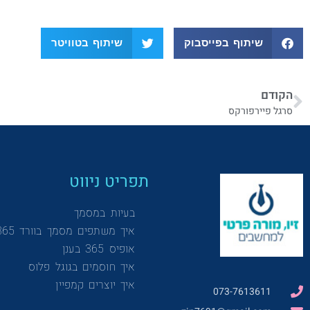
שיתוף בפייסבוק
שיתוף בטוויטר
הקודם
סרגל פיירפורקס
תפריט ניווט
בעיות במסמך
איך משתפים מסמך בוורד 365
אופיס 365 בענן
איך חוסמים בגוגל פלוס
איך יוצרים קמפיין
073-7613611