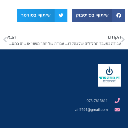
שיתוף בפייסבוק
שיתוף בטוויטר
הקודם
הבא
עבודה במעבד תמלילים של גוגל דוקס
עבודה של יותר משני אנשים במסמך של גוגל דוקס
073-7613611
zin7691@gmail.com