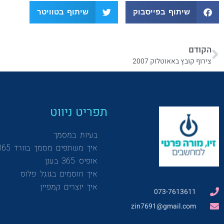
שיתוף בפייסבוק
שיתוף בטוויטר
הקודם
צירוף קובץ באאוטלוק 2007
תפריט ניווט
בעיות במסמך
איך משתפים מסמך בוורד 365
אופיס 365 בענן
איך חוסמים בגוגל פלוס
איך יוצרים קמפיין
073-7613611
zin7691@gmail.com