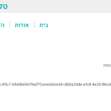
טל: 13611
בית
אודות
הד
ומות
https://support.office.com/he-il/articl/העברת-קובץ-נתונים-של-0?CorrelationId=d60a24de-efc8-4e20-8bcd