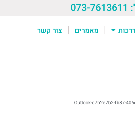
073-76
רכות
מאמרים
צור קשר
Outlook-e7b2e7b2-fb87-406c-85c7-04d4b69cf9a-